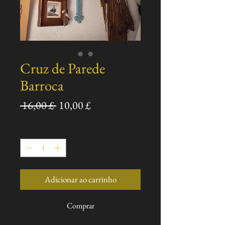
Cruz de Parede
Barroca
Preço
Preço
 16,00 £ 
10,00 £
normal
promocional
Quantidade
*
Adicionar ao carrinho
Comprar