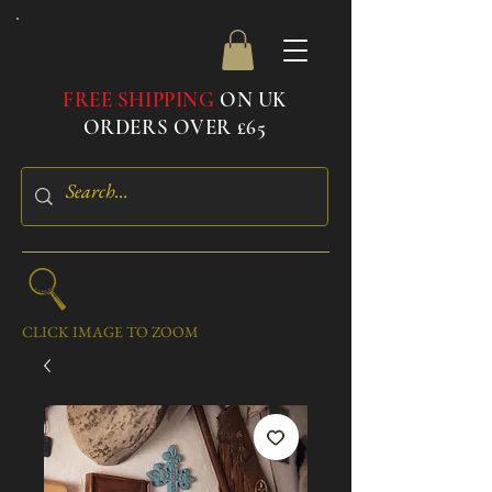
FREE SHIPPING
ON UK
ORDERS OVER £65
CLICK IMAGE TO ZOOM