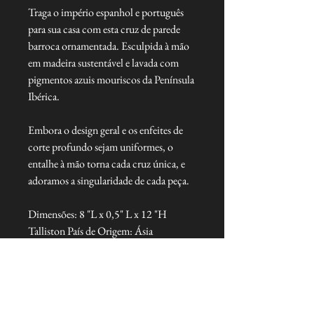
Traga o império espanhol e português
para sua casa com esta cruz de parede
barroca ornamentada. Esculpida à mão
em madeira sustentável e lavada com
pigmentos azuis mouriscos da Península
Ibérica.
Embora o design geral e os enfeites de
corte profundo sejam uniformes, o
entalhe à mão torna cada cruz única, e
adoramos a singularidade de cada peça.
Dimensões: 8 "L x 0,5" L x 12 "H
Talliston País de Origem: Ásia
NEVER MISS A THING!
Sign up now to be the first to see the new