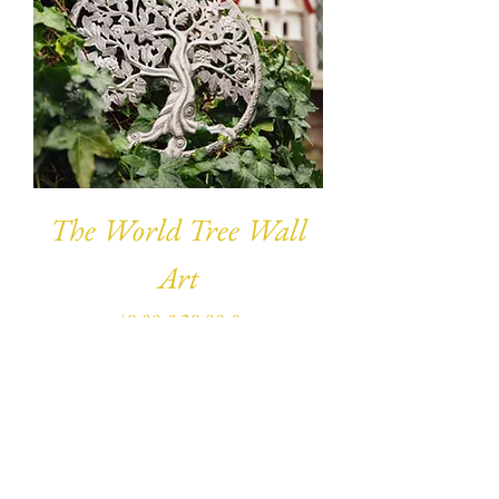
The World Tree Wall
Art
Preço normal
Preço promocional
48,00 £
38,00 £
Adicionar ao carrinho