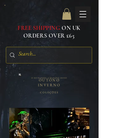
FREE SHIPPING
ON UK
ORDERS OVER £65
O ESTRANHO E MARAVILHOSO
OUTONO
INVERNO
COLEÇÕES