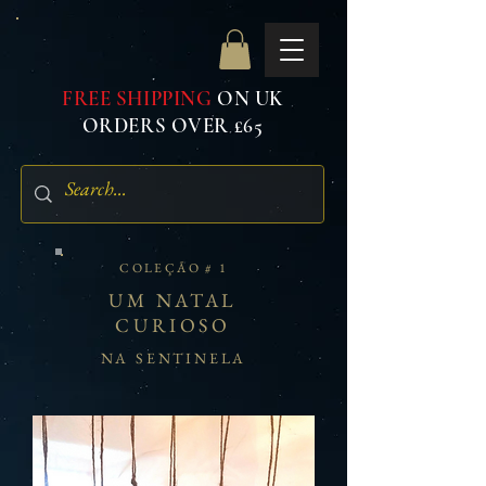
FREE SHIPPING
ON UK
ORDERS OVER £65
COLEÇÃO # 1
UM NATAL
CURIOSO
NA SENTINELA